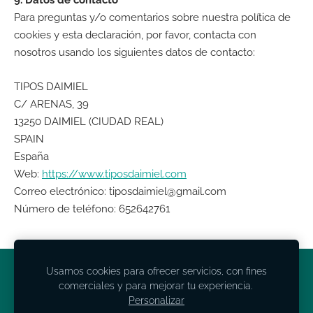
9. Datos de contacto
Para preguntas y/o comentarios sobre nuestra política de
cookies y esta declaración, por favor, contacta con
nosotros usando los siguientes datos de contacto:
TIPOS DAIMIEL
C/ ARENAS, 39
13250 DAIMIEL (CIUDAD REAL)
SPAIN
España
Web:
https://www.tiposdaimiel.com
Correo electrónico:
tiposdaimiel@gmail.com
Número de teléfono: 652642761
Usamos cookies para ofrecer servicios, con fines
INICIO
CONDICIONES
CONTACTO
COOKIES
comerciales y para mejorar tu experiencia.
Personalizar
Página creada con
Mozello
- La forma más fácil de crear