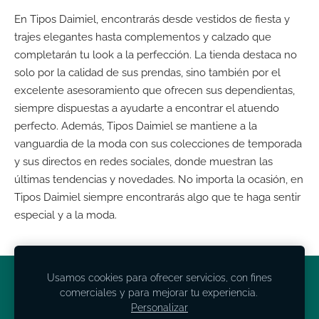
En Tipos Daimiel, encontrarás desde vestidos de fiesta y
trajes elegantes hasta complementos y calzado que
completarán tu look a la perfección. La tienda destaca no
solo por la calidad de sus prendas, sino también por el
excelente asesoramiento que ofrecen sus dependientas,
siempre dispuestas a ayudarte a encontrar el atuendo
perfecto. Además, Tipos Daimiel se mantiene a la
vanguardia de la moda con sus colecciones de temporada
y sus directos en redes sociales, donde muestran las
últimas tendencias y novedades. No importa la ocasión, en
Tipos Daimiel siempre encontrarás algo que te haga sentir
especial y a la moda.
Usamos cookies para ofrecer servicios, con fines
INICIO
CONDICIONES
CONTACTO
COOKIES
comerciales y para mejorar tu experiencia.
Personalizar
Página creada con
Mozello
- La forma más fácil de crear